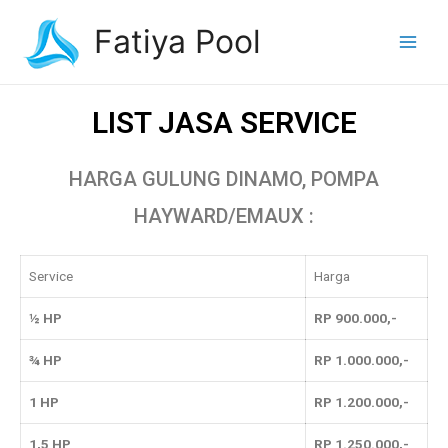
Fatiya Pool
LIST JASA SERVICE
HARGA GULUNG DINAMO, POMPA
HAYWARD/EMAUX :
Service
Harga
½ HP
RP 900.000,-
¾ HP
RP 1.000.000,-
1 HP
RP 1.200.000,-
1,5 HP
RP 1.250.000,-